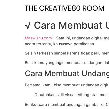
Skip
to
content
√ Cara Membuat U
Maswisnu.com
– Saat ini, undangan digital
acara tertentu, khususnya pernikahan.
Selain terkesan simpel karena tidak perlu me
Buat kamu yang ingin membuat undangan dalam
Cara Membuat Undanga
Pertama, kamu bisa membuat undangan digi
Dibutuhkan skill visual editing atau men
Berikut cara membuat undangan gambar di C