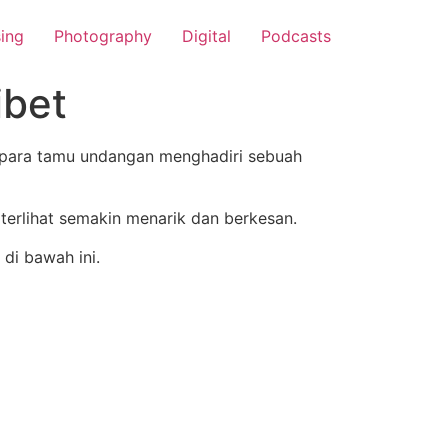
sing
Photography
Digital
Podcasts
ibet
 para tamu undangan menghadiri sebuah
terlihat semakin menarik dan berkesan.
di bawah ini.