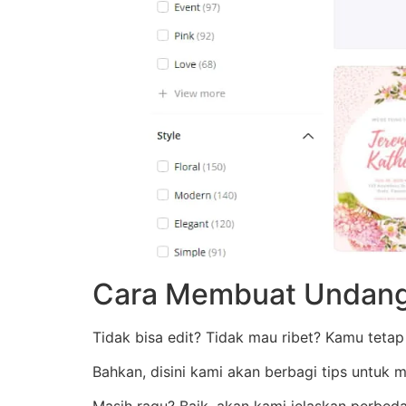
Cara Membuat Undangan
Tidak bisa edit? Tidak mau ribet? Kamu teta
Bahkan, disini kami akan berbagi tips untuk