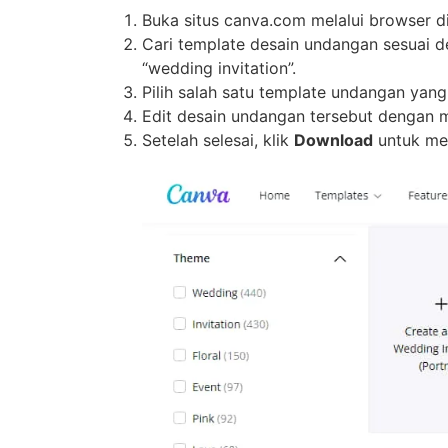
Buka situs canva.com melalui browser d
Cari template desain undangan sesuai d
“wedding invitation”.
Pilih salah satu template undangan yang
Edit desain undangan tersebut dengan 
Setelah selesai, klik
Download
untuk me