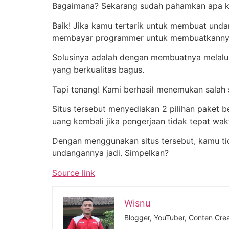
Bagaimana? Sekarang sudah pahamkan apa ke
Baik! Jika kamu tertarik untuk membuat undan
membayar programmer untuk membuatkanny
Solusinya adalah dengan membuatnya melalui 
yang berkualitas bagus.
Tapi tenang! Kami berhasil menemukan salah
Situs tersebut menyediakan 2 pilihan paket 
uang kembali jika pengerjaan tidak tepat wak
Dengan menggunakan situs tersebut, kamu ti
undangannya jadi. Simpelkan?
Source link
Wisnu
Blogger, YouTuber, Conten Crea