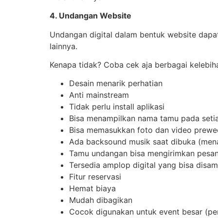
4. Undangan Website
Undangan digital dalam bentuk website dapat
lainnya.
Kenapa tidak? Coba cek aja berbagai kelebih
Desain menarik perhatian
Anti mainstream
Tidak perlu install aplikasi
Bisa menampilkan nama tamu pada seti
Bisa memasukkan foto dan video prewed
Ada backsound musik saat dibuka (m
Tamu undangan bisa mengirimkan pesan
Tersedia amplop digital yang bisa dis
Fitur reservasi
Hemat biaya
Mudah dibagikan
Cocok digunakan untuk event besar (pern