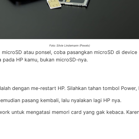
Foto: Silvie Lindemann (Pexels)
icroSD atau ponsel, coba pasangkan microSD di device lai
ada pada HP kamu, bukan microSD-nya.
dalah dengan me-restart HP. Silahkan tahan tombol Power, l
emudian pasang kembali, lalu nyalakan lagi HP nya.
 work untuk mengatasi memori card yang gak kebaca. Karen