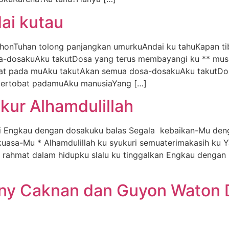
ai kutau
ohonTuhan tolong panjangkan umurkuAndai ku tahuKapan 
-dosakuAku takutDosa yang terus membayangi ku ** musi
at pada muAku takutAkan semua dosa-dosakuAku takutDo
bertobat padamuAku manusiaYang […]
kur Alhamdulillah
kiti Engkau dengan dosakuku balas Segala kebaikan-Mu de
asa-Mu * Alhamdulillah ku syukuri semuaterimakasih ku Ya
s rahmat dalam hidupku slalu ku tinggalkan Engkau dengan
Deny Caknan dan Guyon Waton