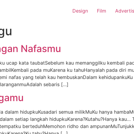
Design
Film
Adverti
agu
engan Nafasmu
 ku ucap kata taubatSebelum kau memanggilku kembali pa
mbilKembali pada muKarena ku tahuHanyalah pada diri 
i nafas yang telah kau hembuskanDalam kehidupankuKu be
 laranganmuAdalah sebaris […]
rgamu
ada dalam hidupkuKusadari semua milikMuKu hanya hambaMu
dalam setiap langkah hidupkuKarena?Kutahu?Hanya kau… T
tempatku berteduhMemohon ridho dan ampunanMuTunjukka
upkuKarena?Ku tahu?Hanya […]