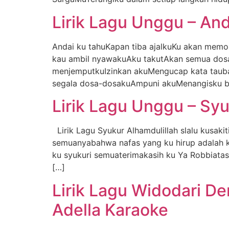
Lirik Lagu Unggu – And
Andai ku tahuKapan tiba ajalkuKu akan mem
kau ambil nyawakuAku takutAkan semua dosa
menjemputkuIzinkan akuMengucap kata taub
segala dosa-dosakuAmpuni akuMenangisku 
Lirik Lagu Unggu – Syu
Lirik Lagu Syukur Alhamdulillah slalu kusa
semuanyabahwa nafas yang ku hirup adalah ku
ku syukuri semuaterimakasih ku Ya Robbiata
[…]
Lirik Lagu Widodari 
Adella Karaoke