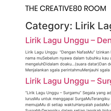
Skip
to
content
Category:
Lirik L
Lirik Lagu Unggu – D
Lirik Lagu Unggu “Dengan NafasMu” Izinkan
nama muSebelum nyawa dalam tubuhku kau a
mengeluhDidalam doaku…(suara datar)Dan dem
Menjalankan sgala perintahmuMenjauhi sgala
Lirik Lagu Unggu – Su
“Lirik Lagu Unggu – Surgamu” Segala yang 
lurusMu untuk menggapai SurgaMuTerangiku 
memujaMu di setiap waktuHanyalah padaMu 
SurgaMuTerangiku dalam setiap langkah hid