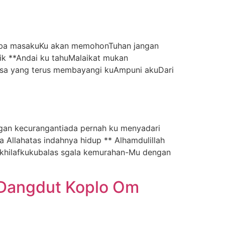
tiba masakuKu akan memohonTuhan jangan
k **Andai ku tahuMalaikat mukan
sa yang terus membayangi kuAmpuni akuDari
ngan kecurangantiada pernah ku menyadari
 Allahatas indahnya hidup ** Alhamdulillah
 khilafkukubalas sgala kemurahan-Mu dengan
 Dangdut Koplo Om