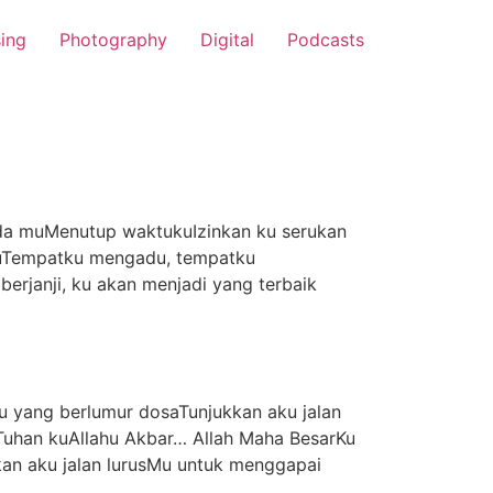
sing
Photography
Digital
Podcasts
da muMenutup waktukuIzinkan ku serukan
muTempatku mengadu, tempatku
rjanji, ku akan menjadi yang terbaik
 yang berlumur dosaTunjukkan aku jalan
uhan kuAllahu Akbar… Allah Maha BesarKu
n aku jalan lurusMu untuk menggapai