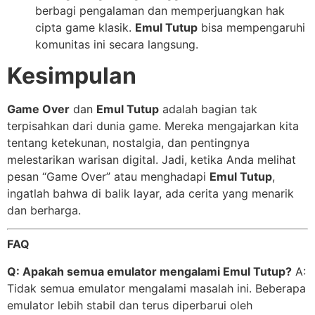
berbagi pengalaman dan memperjuangkan hak
cipta game klasik.
Emul Tutup
bisa mempengaruhi
komunitas ini secara langsung.
Kesimpulan
Game Over
dan
Emul Tutup
adalah bagian tak
terpisahkan dari dunia game. Mereka mengajarkan kita
tentang ketekunan, nostalgia, dan pentingnya
melestarikan warisan digital. Jadi, ketika Anda melihat
pesan “Game Over” atau menghadapi
Emul Tutup
,
ingatlah bahwa di balik layar, ada cerita yang menarik
dan berharga.
FAQ
Q: Apakah semua emulator mengalami Emul Tutup?
A:
Tidak semua emulator mengalami masalah ini. Beberapa
emulator lebih stabil dan terus diperbarui oleh