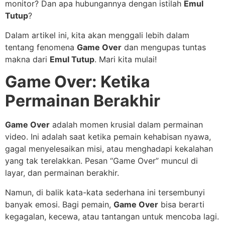
monitor? Dan apa hubungannya dengan istilah
Emul
Tutup
?
Dalam artikel ini, kita akan menggali lebih dalam
tentang fenomena
Game Over
dan mengupas tuntas
makna dari
Emul Tutup
. Mari kita mulai!
Game Over: Ketika
Permainan Berakhir
Game Over
adalah momen krusial dalam permainan
video. Ini adalah saat ketika pemain kehabisan nyawa,
gagal menyelesaikan misi, atau menghadapi kekalahan
yang tak terelakkan. Pesan “Game Over” muncul di
layar, dan permainan berakhir.
Namun, di balik kata-kata sederhana ini tersembunyi
banyak emosi. Bagi pemain,
Game Over
bisa berarti
kegagalan, kecewa, atau tantangan untuk mencoba lagi.